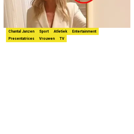
Chantal Janzen
Sport
Atletiek
Entertainment
Presentatrices
Vrouwen
TV