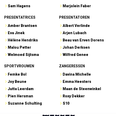
Sam Hagens
Marjolein Faber
PRESENTATRICES
PRESENTATOREN
Amber Brantsen
Albert Verlinde
Eva Jinek
Arjen Lubach
Hélène Hendriks
Beau van Erven Dorens
Malou Petter
Johan Derksen
Welmoed Sijtsma
Wilfred Genee
SPORTVROUWEN
ZANGERESSEN
Femke Bol
Davina Michelle
Joy Beune
Emma Heesters
Jutta Leerdam
Maan de Steenwinkel
Pien Hersman
Roxy Dekker
Suzanne Schulting
S10