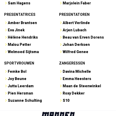
Sam Hagens
Marjolein Faber
PRESENTATRICES
PRESENTATOREN
Amber Brantsen
Albert Verlinde
Eva Jinek
Arjen Lubach
Hélène Hendriks
Beau van Erven Dorens
Malou Petter
Johan Derksen
Welmoed Sijtsma
Wilfred Genee
SPORTVROUWEN
ZANGERESSEN
Femke Bol
Davina Michelle
Joy Beune
Emma Heesters
Jutta Leerdam
Maan de Steenwinkel
Pien Hersman
Roxy Dekker
Suzanne Schulting
S10