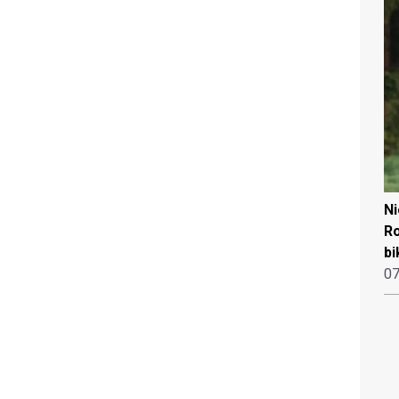
N
Ro
bi
07