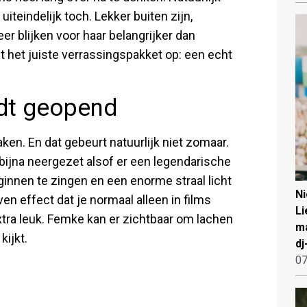
uiteindelijk toch. Lekker buiten zijn,
r blijken voor haar belangrijker dan
t het juiste verrassingspakket op: een echt
rdt geopend
aken. En dat gebeurt natuurlijk niet zomaar.
bijna neergezet alsof er een legendarische
innen te zingen en een enorme straal licht
N
n effect dat je normaal alleen in films
Li
xtra leuk. Femke kan er zichtbaar om lachen
ma
kijkt.
dj
07