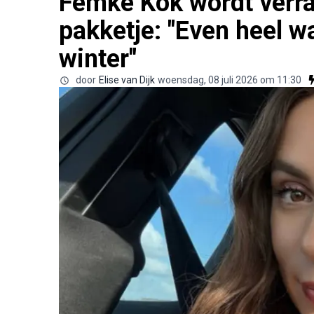
Femke Kok wordt verra
pakketje: "Even heel w
winter"
door
Elise van Dijk
woensdag, 08 juli 2026 om 11:30