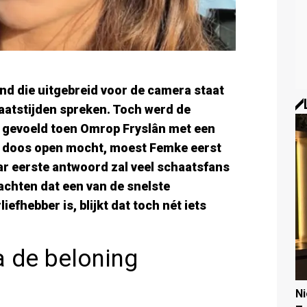
nd die uitgebreid voor de camera staat
chaatstijden spreken. Toch werd de
d gevoeld toen Omrop Fryslân met een
 doos open mocht, moest Femke eerst
ar eerste antwoord zal veel schaatsfans
chten dat een van de snelste
efhebber is, blijkt dat toch nét iets
a de beloning
N