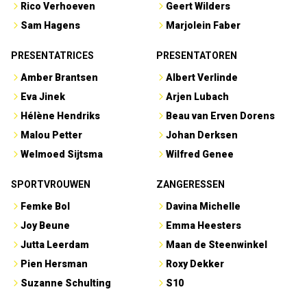
Rico Verhoeven
Geert Wilders
Sam Hagens
Marjolein Faber
PRESENTATRICES
PRESENTATOREN
Amber Brantsen
Albert Verlinde
Eva Jinek
Arjen Lubach
Hélène Hendriks
Beau van Erven Dorens
Malou Petter
Johan Derksen
Welmoed Sijtsma
Wilfred Genee
SPORTVROUWEN
ZANGERESSEN
Femke Bol
Davina Michelle
Joy Beune
Emma Heesters
Jutta Leerdam
Maan de Steenwinkel
Pien Hersman
Roxy Dekker
Suzanne Schulting
S10