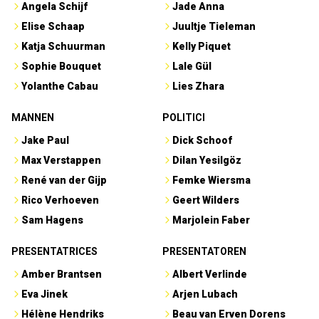
Angela Schijf
Jade Anna
Elise Schaap
Juultje Tieleman
Katja Schuurman
Kelly Piquet
Sophie Bouquet
Lale Gül
Yolanthe Cabau
Lies Zhara
MANNEN
POLITICI
Jake Paul
Dick Schoof
Max Verstappen
Dilan Yesilgöz
René van der Gijp
Femke Wiersma
Rico Verhoeven
Geert Wilders
Sam Hagens
Marjolein Faber
PRESENTATRICES
PRESENTATOREN
Amber Brantsen
Albert Verlinde
Eva Jinek
Arjen Lubach
Hélène Hendriks
Beau van Erven Dorens