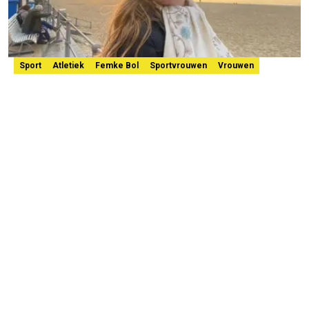
Sport
Atletiek
Femke Bol
Sportvrouwen
Vrouwen