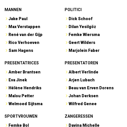
MANNEN
POLITICI
Jake Paul
Dick Schoof
Max Verstappen
Dilan Yesilgöz
René van der Gijp
Femke Wiersma
Rico Verhoeven
Geert Wilders
Sam Hagens
Marjolein Faber
PRESENTATRICES
PRESENTATOREN
Amber Brantsen
Albert Verlinde
Eva Jinek
Arjen Lubach
Hélène Hendriks
Beau van Erven Dorens
Malou Petter
Johan Derksen
Welmoed Sijtsma
Wilfred Genee
SPORTVROUWEN
ZANGERESSEN
Femke Bol
Davina Michelle