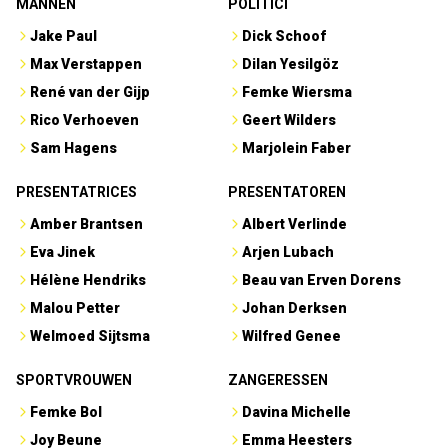
MANNEN
POLITICI
Jake Paul
Dick Schoof
Max Verstappen
Dilan Yesilgöz
René van der Gijp
Femke Wiersma
Rico Verhoeven
Geert Wilders
Sam Hagens
Marjolein Faber
PRESENTATRICES
PRESENTATOREN
Amber Brantsen
Albert Verlinde
Eva Jinek
Arjen Lubach
Hélène Hendriks
Beau van Erven Dorens
Malou Petter
Johan Derksen
Welmoed Sijtsma
Wilfred Genee
SPORTVROUWEN
ZANGERESSEN
Femke Bol
Davina Michelle
Joy Beune
Emma Heesters