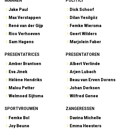
MANNEN
POLITICI
Jake Paul
Dick Schoof
Max Verstappen
Dilan Yesilgöz
René van der Gijp
Femke Wiersma
Rico Verhoeven
Geert Wilders
Sam Hagens
Marjolein Faber
PRESENTATRICES
PRESENTATOREN
Amber Brantsen
Albert Verlinde
Eva Jinek
Arjen Lubach
Hélène Hendriks
Beau van Erven Dorens
Malou Petter
Johan Derksen
Welmoed Sijtsma
Wilfred Genee
SPORTVROUWEN
ZANGERESSEN
Femke Bol
Davina Michelle
Joy Beune
Emma Heesters