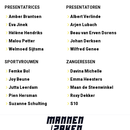
PRESENTATRICES
PRESENTATOREN
Amber Brantsen
Albert Verlinde
Eva Jinek
Arjen Lubach
Hélène Hendriks
Beau van Erven Dorens
Malou Petter
Johan Derksen
Welmoed Sijtsma
Wilfred Genee
SPORTVROUWEN
ZANGERESSEN
Femke Bol
Davina Michelle
Joy Beune
Emma Heesters
Jutta Leerdam
Maan de Steenwinkel
Pien Hersman
Roxy Dekker
Suzanne Schulting
S10