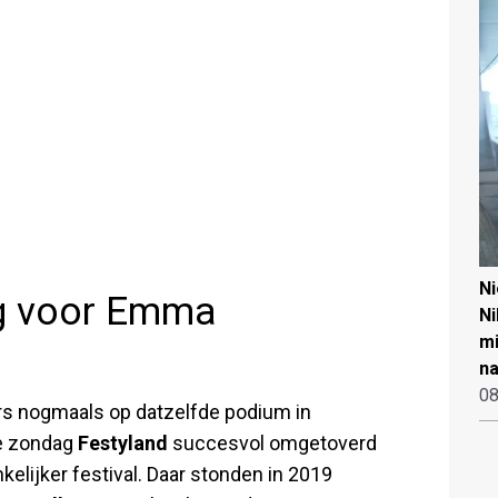
N
g voor Emma
Ni
mi
na
08
s nogmaals op datzelfde podium in
de zondag
Festyland
succesvol omgetoverd
elijker festival. Daar stonden in 2019