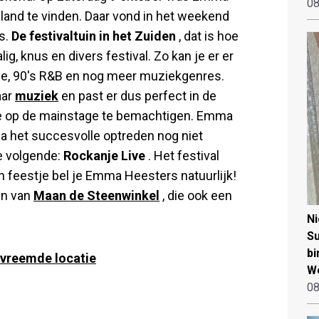
08
land te vinden. Daar vond in het weekend
s.
De festivaltuin in het Zuiden
, dat is hoe
ig, knus en divers festival. Zo kan je er er
nce, 90's R&B en nog meer muziekgenres.
aar
muziek
en past er dus perfect in de
kje op de mainstage te bemachtigen. Emma
a het succesvolle optreden nog niet
e volgende:
Rockanje Live
. Het festival
o'n feestje bel je Emma Heesters natuurlijk!
en van
Maan de Steenwinkel
, die ook een
N
Su
bi
 vreemde locatie
W
08