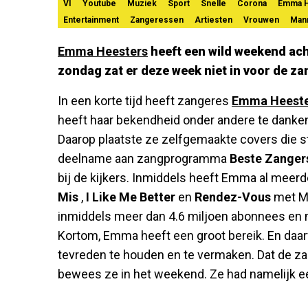
VI
Youtube
Muziek
Sport
Snelle
Corona
Emma H
Entertainment
Zangeressen
Artiesten
Vrouwen
Man
Emma Heesters
heeft een wild weekend ach
zondag zat er deze week niet in voor de za
In een korte tijd heeft zangeres
Emma Heeste
heeft haar bekendheid onder andere te danke
Daarop plaatste ze zelfgemaakte covers die s
deelname aan zangprogramma
Beste Zanger
bij de kijkers. Inmiddels heeft Emma al meer
Mis
,
I Like Me Better
en
Rendez-Vous
met Me
inmiddels meer dan 4.6 miljoen abonnees en 
Kortom, Emma heeft een groot bereik. En daarv
tevreden te houden en te vermaken. Dat de z
bewees ze in het weekend. Ze had namelijk ee