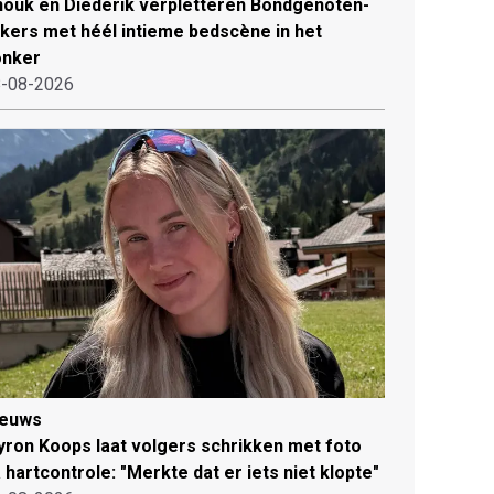
ouk en Diederik verpletteren Bondgenoten-
jkers met héél intieme bedscène in het
onker
-08-2026
ieuws
ron Koops laat volgers schrikken met foto
 hartcontrole: "Merkte dat er iets niet klopte"