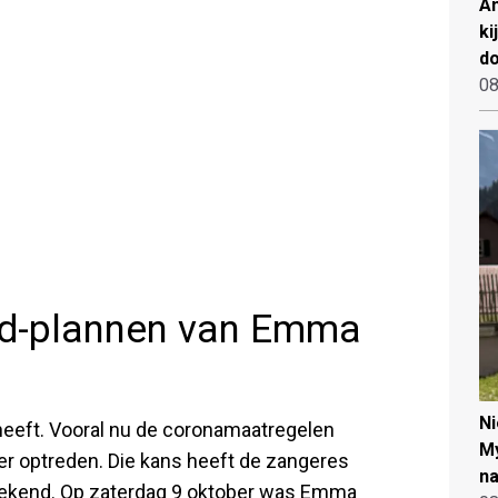
An
ki
d
08
nd-plannen van Emma
N
eeft. Vooral nu de coronamaatregelen
My
er optreden. Die kans heeft de zangeres
na
weekend. Op zaterdag 9 oktober was Emma