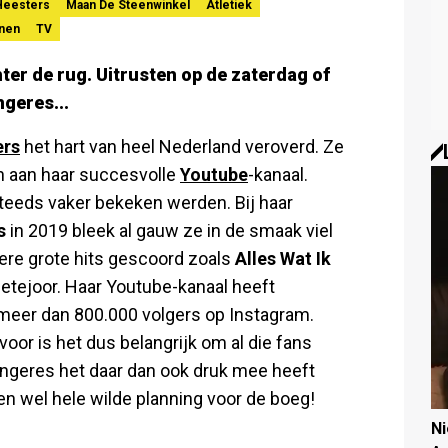
eesters
Maan De Steenwinkel
Atletiek
nen
TV
ter de rug. Uitrusten op de zaterdag of
ngeres...
rs
het hart van heel Nederland veroverd. Ze
n aan haar succesvolle
Youtube
-kanaal.
teeds vaker bekeken werden. Bij haar
s
in 2019 bleek al gauw ze in de smaak viel
dere grote hits gescoord zoals
Alles Wat Ik
tejoor. Haar Youtube-kanaal heeft
meer dan 800.000 volgers op Instagram.
oor is het dus belangrijk om al die fans
angeres het daar dan ook druk mee heeft
n wel hele wilde planning voor de boeg!
N