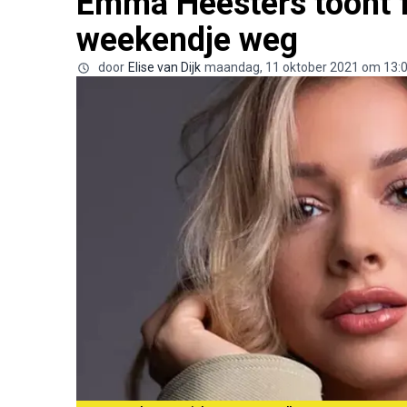
Emma Heesters toont f
weekendje weg
door
Elise van Dijk
maandag, 11 oktober 2021 om 13: