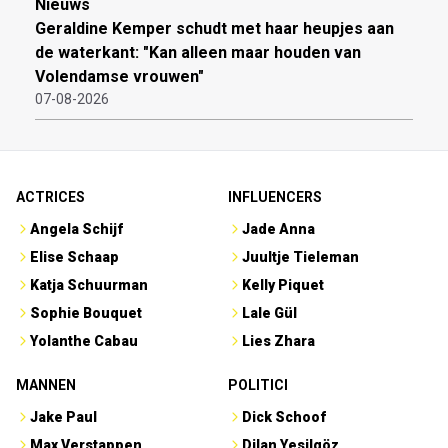
Nieuws
Geraldine Kemper schudt met haar heupjes aan
de waterkant: "Kan alleen maar houden van
Volendamse vrouwen"
07-08-2026
ACTRICES
INFLUENCERS
Angela Schijf
Jade Anna
Elise Schaap
Juultje Tieleman
Katja Schuurman
Kelly Piquet
Sophie Bouquet
Lale Gül
Yolanthe Cabau
Lies Zhara
MANNEN
POLITICI
Jake Paul
Dick Schoof
Max Verstappen
Dilan Yesilgöz