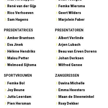
René van der Gijp
Femke Wiersma
Rico Verhoeven
Geert Wilders
Sam Hagens
Marjolein Faber
PRESENTATRICES
PRESENTATOREN
Amber Brantsen
Albert Verlinde
Eva Jinek
Arjen Lubach
Hélène Hendriks
Beau van Erven Dorens
Malou Petter
Johan Derksen
Welmoed Sijtsma
Wilfred Genee
SPORTVROUWEN
ZANGERESSEN
Femke Bol
Davina Michelle
Joy Beune
Emma Heesters
Jutta Leerdam
Maan de Steenwinkel
Pien Hersman
Roxy Dekker