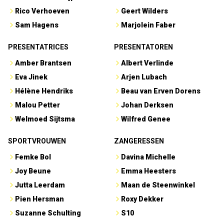
Rico Verhoeven
Geert Wilders
Sam Hagens
Marjolein Faber
PRESENTATRICES
PRESENTATOREN
Amber Brantsen
Albert Verlinde
Eva Jinek
Arjen Lubach
Hélène Hendriks
Beau van Erven Dorens
Malou Petter
Johan Derksen
Welmoed Sijtsma
Wilfred Genee
SPORTVROUWEN
ZANGERESSEN
Femke Bol
Davina Michelle
Joy Beune
Emma Heesters
Jutta Leerdam
Maan de Steenwinkel
Pien Hersman
Roxy Dekker
Suzanne Schulting
S10