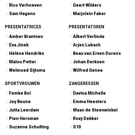
Rico Verhoeven
Geert Wilders
Sam Hagens
Marjolein Faber
PRESENTATRICES
PRESENTATOREN
Amber Brantsen
Albert Verlinde
Eva Jinek
Arjen Lubach
Hélène Hendriks
Beau van Erven Dorens
Malou Petter
Johan Derksen
Welmoed Sijtsma
Wilfred Genee
SPORTVROUWEN
ZANGERESSEN
Femke Bol
Davina Michelle
Joy Beune
Emma Heesters
Jutta Leerdam
Maan de Steenwinkel
Pien Hersman
Roxy Dekker
Suzanne Schulting
S10