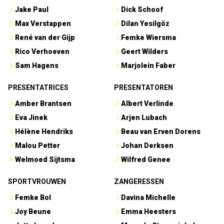
Jake Paul
Dick Schoof
Max Verstappen
Dilan Yesilgöz
René van der Gijp
Femke Wiersma
Rico Verhoeven
Geert Wilders
Sam Hagens
Marjolein Faber
PRESENTATRICES
PRESENTATOREN
Amber Brantsen
Albert Verlinde
Eva Jinek
Arjen Lubach
Hélène Hendriks
Beau van Erven Dorens
Malou Petter
Johan Derksen
Welmoed Sijtsma
Wilfred Genee
SPORTVROUWEN
ZANGERESSEN
Femke Bol
Davina Michelle
Joy Beune
Emma Heesters