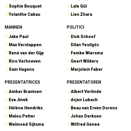
Sophie Bouquet
Lale Gül
Yolanthe Cabau
Lies Zhara
MANNEN
POLITICI
Jake Paul
Dick Schoof
Max Verstappen
Dilan Yesilgöz
René van der Gijp
Femke Wiersma
Rico Verhoeven
Geert Wilders
Sam Hagens
Marjolein Faber
PRESENTATRICES
PRESENTATOREN
Amber Brantsen
Albert Verlinde
Eva Jinek
Arjen Lubach
Hélène Hendriks
Beau van Erven Dorens
Malou Petter
Johan Derksen
Welmoed Sijtsma
Wilfred Genee