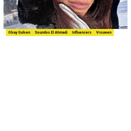
Olcay Gulsen
Soundos El Ahmadi
Influencers
Vrouwen