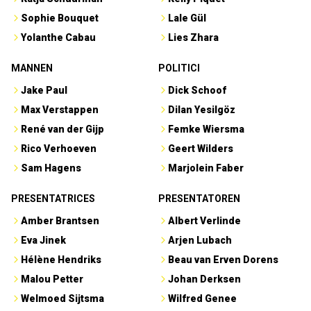
Sophie Bouquet
Lale Gül
Yolanthe Cabau
Lies Zhara
MANNEN
POLITICI
Jake Paul
Dick Schoof
Max Verstappen
Dilan Yesilgöz
René van der Gijp
Femke Wiersma
Rico Verhoeven
Geert Wilders
Sam Hagens
Marjolein Faber
PRESENTATRICES
PRESENTATOREN
Amber Brantsen
Albert Verlinde
Eva Jinek
Arjen Lubach
Hélène Hendriks
Beau van Erven Dorens
Malou Petter
Johan Derksen
Welmoed Sijtsma
Wilfred Genee