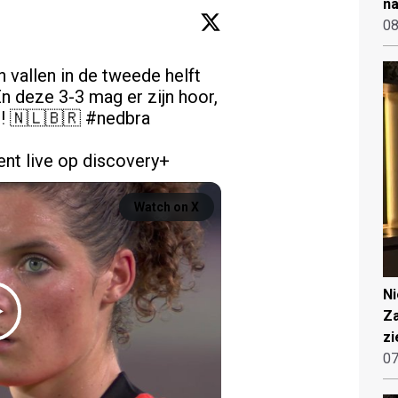
na
08
 vallen in de tweede helft 
n deze 3-3 mag er zijn hoor, 
p! 🇳🇱🇧🇷 
#nedbra
nt live op discovery+ 
Watch on X
N
Za
zi
07