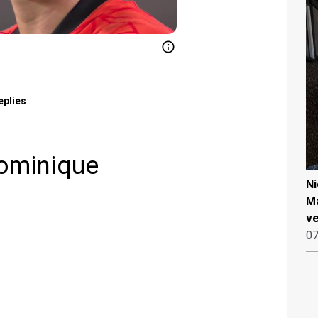
eplies
Dominique
N
Ma
ve
07