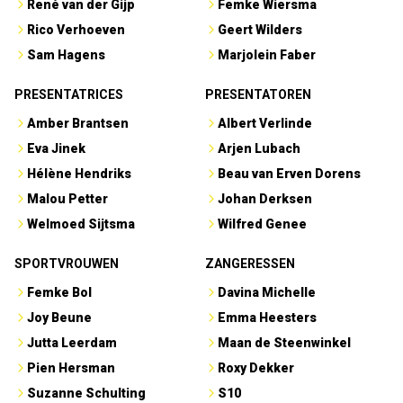
René van der Gijp
Femke Wiersma
Rico Verhoeven
Geert Wilders
Sam Hagens
Marjolein Faber
PRESENTATRICES
PRESENTATOREN
Amber Brantsen
Albert Verlinde
Eva Jinek
Arjen Lubach
Hélène Hendriks
Beau van Erven Dorens
Malou Petter
Johan Derksen
Welmoed Sijtsma
Wilfred Genee
SPORTVROUWEN
ZANGERESSEN
Femke Bol
Davina Michelle
Joy Beune
Emma Heesters
Jutta Leerdam
Maan de Steenwinkel
Pien Hersman
Roxy Dekker
Suzanne Schulting
S10