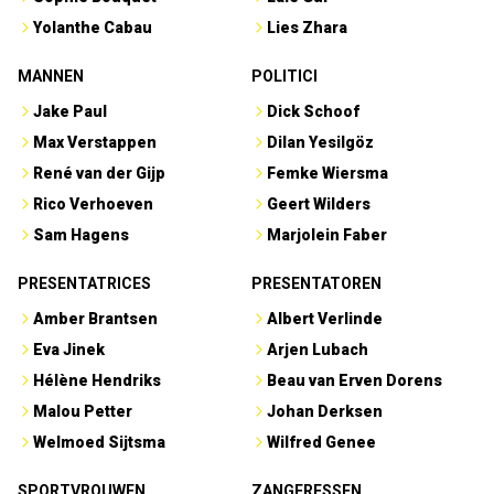
Yolanthe Cabau
Lies Zhara
MANNEN
POLITICI
Jake Paul
Dick Schoof
Max Verstappen
Dilan Yesilgöz
René van der Gijp
Femke Wiersma
Rico Verhoeven
Geert Wilders
Sam Hagens
Marjolein Faber
PRESENTATRICES
PRESENTATOREN
Amber Brantsen
Albert Verlinde
Eva Jinek
Arjen Lubach
Hélène Hendriks
Beau van Erven Dorens
Malou Petter
Johan Derksen
Welmoed Sijtsma
Wilfred Genee
SPORTVROUWEN
ZANGERESSEN