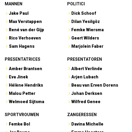
MANNEN
POLITICI
Jake Paul
Dick Schoof
Max Verstappen
Dilan Yesilgöz
René van der Gijp
Femke Wiersma
Rico Verhoeven
Geert Wilders
Sam Hagens
Marjolein Faber
PRESENTATRICES
PRESENTATOREN
Amber Brantsen
Albert Verlinde
Eva Jinek
Arjen Lubach
Hélène Hendriks
Beau van Erven Dorens
Malou Petter
Johan Derksen
Welmoed Sijtsma
Wilfred Genee
SPORTVROUWEN
ZANGERESSEN
Femke Bol
Davina Michelle