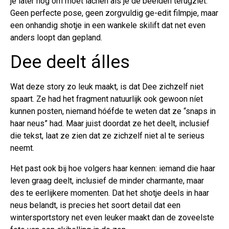
je later nog om moet lachen als je de beelden terugziet.
Geen perfecte pose, geen zorgvuldig ge-edit filmpje, maar
een onhandig shotje in een wankele skilift dat net even
anders loopt dan gepland.
Dee deelt álles
Wat deze story zo leuk maakt, is dat Dee zichzelf niet
spaart. Ze had het fragment natuurlijk ook gewoon níet
kunnen posten, niemand hóéfde te weten dat ze “snaps in
haar neus” had. Maar juist doordat ze het deelt, inclusief
die tekst, laat ze zien dat ze zichzelf niet al te serieus
neemt.
Het past ook bij hoe volgers haar kennen: iemand die haar
leven graag deelt, inclusief de minder charmante, maar
des te eerlijkere momenten. Dat het shotje deels in haar
neus belandt, is precies het soort detail dat een
wintersportstory net even leuker maakt dan de zoveelste