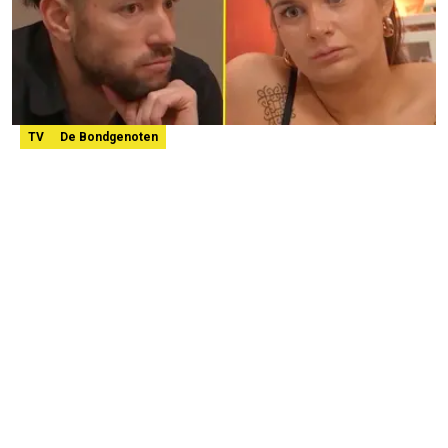
TV
De Bondgenoten