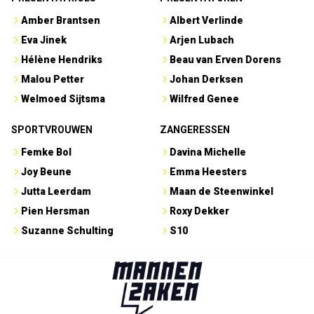
Amber Brantsen
Albert Verlinde
Eva Jinek
Arjen Lubach
Hélène Hendriks
Beau van Erven Dorens
Malou Petter
Johan Derksen
Welmoed Sijtsma
Wilfred Genee
SPORTVROUWEN
ZANGERESSEN
Femke Bol
Davina Michelle
Joy Beune
Emma Heesters
Jutta Leerdam
Maan de Steenwinkel
Pien Hersman
Roxy Dekker
Suzanne Schulting
S10