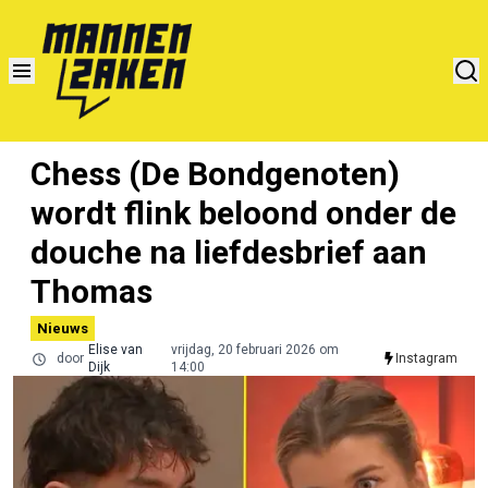
Chess (De Bondgenoten)
wordt flink beloond onder de
douche na liefdesbrief aan
Thomas
Nieuws
Elise van
vrijdag, 20 februari 2026 om
door
Instagram
Dijk
14:00