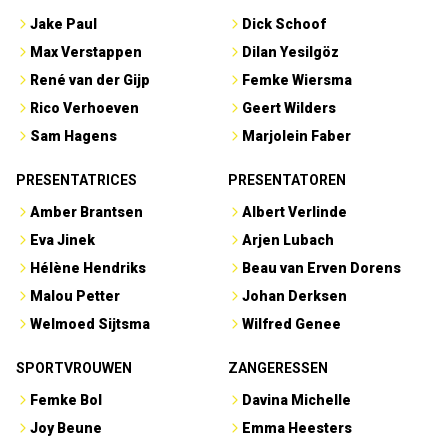
Jake Paul
Dick Schoof
Max Verstappen
Dilan Yesilgöz
René van der Gijp
Femke Wiersma
Rico Verhoeven
Geert Wilders
Sam Hagens
Marjolein Faber
PRESENTATRICES
PRESENTATOREN
Amber Brantsen
Albert Verlinde
Eva Jinek
Arjen Lubach
Hélène Hendriks
Beau van Erven Dorens
Malou Petter
Johan Derksen
Welmoed Sijtsma
Wilfred Genee
SPORTVROUWEN
ZANGERESSEN
Femke Bol
Davina Michelle
Joy Beune
Emma Heesters