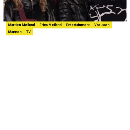
Martien Meiland
Erica Meiland
Entertainment
Vrouwen
Mannen
TV