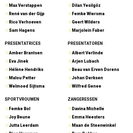
Max Verstappen
Dilan Yesilgöz
René van der Gijp
Femke Wiersma
Rico Verhoeven
Geert Wilders
Sam Hagens
Marjolein Faber
PRESENTATRICES
PRESENTATOREN
Amber Brantsen
Albert Verlinde
Eva Jinek
Arjen Lubach
Hélène Hendriks
Beau van Erven Dorens
Malou Petter
Johan Derksen
Welmoed Sijtsma
Wilfred Genee
SPORTVROUWEN
ZANGERESSEN
Femke Bol
Davina Michelle
Joy Beune
Emma Heesters
Jutta Leerdam
Maan de Steenwinkel