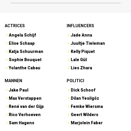
ACTRICES
INFLUENCERS
Angela Schijf
Jade Anna
Elise Schaap
Juultje Tieleman
Katja Schuurman
Kelly Piquet
Sophie Bouquet
Lale Gül
Yolanthe Cabau
Lies Zhara
MANNEN
POLITICI
Jake Paul
Dick Schoof
Max Verstappen
Dilan Yesilgöz
René van der Gijp
Femke Wiersma
Rico Verhoeven
Geert Wilders
Sam Hagens
Marjolein Faber