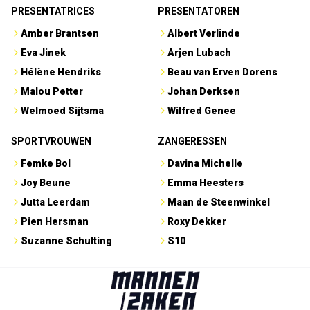
PRESENTATRICES
PRESENTATOREN
Amber Brantsen
Albert Verlinde
Eva Jinek
Arjen Lubach
Hélène Hendriks
Beau van Erven Dorens
Malou Petter
Johan Derksen
Welmoed Sijtsma
Wilfred Genee
SPORTVROUWEN
ZANGERESSEN
Femke Bol
Davina Michelle
Joy Beune
Emma Heesters
Jutta Leerdam
Maan de Steenwinkel
Pien Hersman
Roxy Dekker
Suzanne Schulting
S10