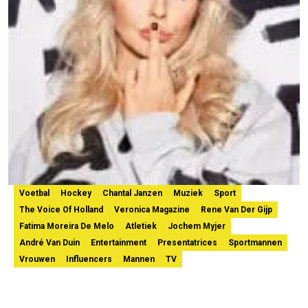
Voetbal
Hockey
Chantal Janzen
Muziek
Sport
The Voice Of Holland
Veronica Magazine
Rene Van Der Gijp
Fatima Moreira De Melo
Atletiek
Jochem Myjer
André Van Duin
Entertainment
Presentatrices
Sportmannen
Vrouwen
Influencers
Mannen
TV