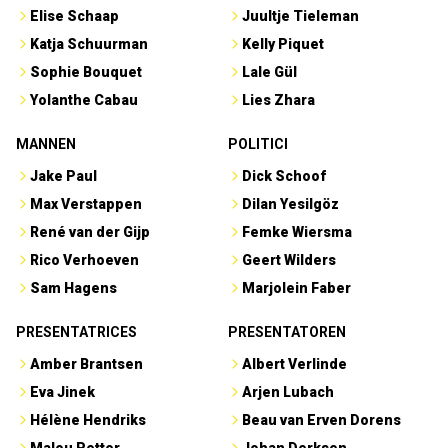
Elise Schaap
Juultje Tieleman
Katja Schuurman
Kelly Piquet
Sophie Bouquet
Lale Gül
Yolanthe Cabau
Lies Zhara
MANNEN
POLITICI
Jake Paul
Dick Schoof
Max Verstappen
Dilan Yesilgöz
René van der Gijp
Femke Wiersma
Rico Verhoeven
Geert Wilders
Sam Hagens
Marjolein Faber
PRESENTATRICES
PRESENTATOREN
Amber Brantsen
Albert Verlinde
Eva Jinek
Arjen Lubach
Hélène Hendriks
Beau van Erven Dorens