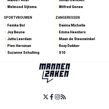
Malou Petter
Johan Derksen
Welmoed Sijtsma
Wilfred Genee
SPORTVROUWEN
ZANGERESSEN
Femke Bol
Davina Michelle
Joy Beune
Emma Heesters
Jutta Leerdam
Maan de Steenwinkel
Pien Hersman
Roxy Dekker
Suzanne Schulting
S10