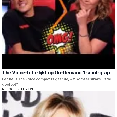
The Voice-fittie lijkt op On-Demand 1-april-grap
Een heus The Voice complot is gaande, wat komt er straks uit de
doofpot?
NIEUWS
•
09-11-2019