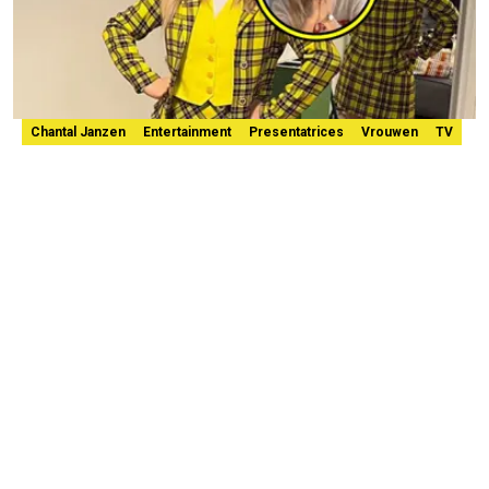
Chantal Janzen
Entertainment
Presentatrices
Vrouwen
TV