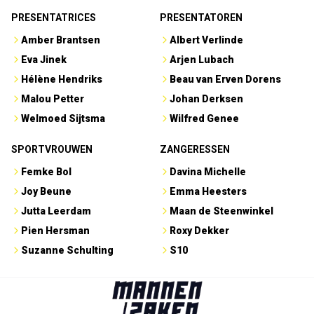
PRESENTATRICES
PRESENTATOREN
Amber Brantsen
Albert Verlinde
Eva Jinek
Arjen Lubach
Hélène Hendriks
Beau van Erven Dorens
Malou Petter
Johan Derksen
Welmoed Sijtsma
Wilfred Genee
SPORTVROUWEN
ZANGERESSEN
Femke Bol
Davina Michelle
Joy Beune
Emma Heesters
Jutta Leerdam
Maan de Steenwinkel
Pien Hersman
Roxy Dekker
Suzanne Schulting
S10