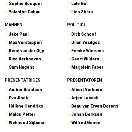
Sophie Bouquet
Lale Gül
Yolanthe Cabau
Lies Zhara
MANNEN
POLITICI
Jake Paul
Dick Schoof
Max Verstappen
Dilan Yesilgöz
René van der Gijp
Femke Wiersma
Rico Verhoeven
Geert Wilders
Sam Hagens
Marjolein Faber
PRESENTATRICES
PRESENTATOREN
Amber Brantsen
Albert Verlinde
Eva Jinek
Arjen Lubach
Hélène Hendriks
Beau van Erven Dorens
Malou Petter
Johan Derksen
Welmoed Sijtsma
Wilfred Genee