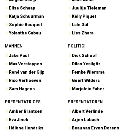
Elise Schaap
Juultje Tieleman
Katja Schuurman
Kelly Piquet
Sophie Bouquet
Lale Gül
Yolanthe Cabau
Lies Zhara
MANNEN
POLITICI
Jake Paul
Dick Schoof
Max Verstappen
Dilan Yesilgöz
René van der Gijp
Femke Wiersma
Rico Verhoeven
Geert Wilders
Sam Hagens
Marjolein Faber
PRESENTATRICES
PRESENTATOREN
Amber Brantsen
Albert Verlinde
Eva Jinek
Arjen Lubach
Hélène Hendriks
Beau van Erven Dorens