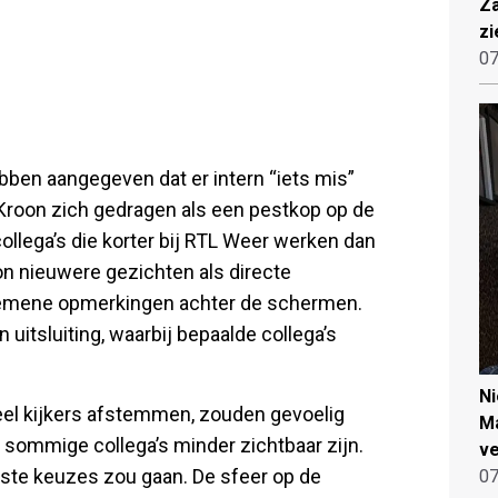
Za
zi
07
ben aangegeven dat er intern “iets mis”
 Kroon zich gedragen als een pestkop op de
llega’s die korter bij RTL Weer werken dan
on nieuwere gezichten als directe
n gemene opmerkingen achter de schermen.
 uitsluiting, waarbij bepaalde collega’s
N
el kijkers afstemmen, zouden gevoelig
Ma
t sommige collega’s minder zichtbaar zijn.
ve
ste keuzes zou gaan. De sfeer op de
07