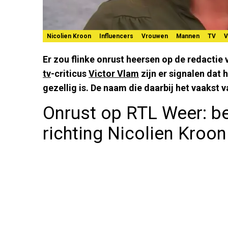
Nicolien Kroon
Influencers
Vrouwen
Mannen
TV
V
Er zou flinke onrust heersen op de redactie
tv
-criticus
Victor Vlam
zijn er signalen dat
gezellig is. De naam die daarbij het vaakst
Onrust op RTL Weer: b
richting Nicolien Kroon