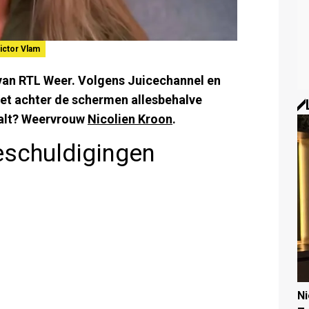
ictor Vlam
 van RTL Weer. Volgens Juicechannel en
 het achter de schermen allesbehalve
 valt? Weervrouw
Nicolien Kroon
.
eschuldigingen
N