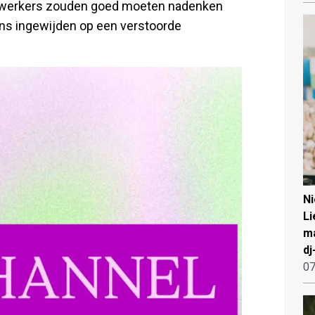
dewerkers zouden goed moeten nadenken
ens ingewijden op een verstoorde
N
Li
ma
dj
07