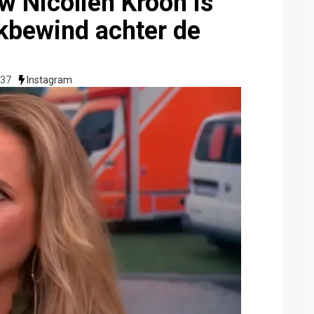
w Nicolien Kroon is
ikbewind achter de
:37
Instagram