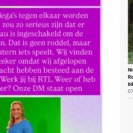
N
Ro
bi
07