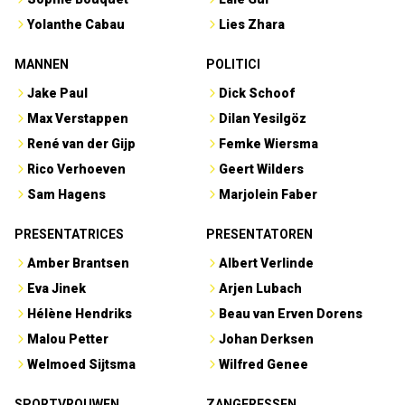
Yolanthe Cabau
Lies Zhara
MANNEN
POLITICI
Jake Paul
Dick Schoof
Max Verstappen
Dilan Yesilgöz
René van der Gijp
Femke Wiersma
Rico Verhoeven
Geert Wilders
Sam Hagens
Marjolein Faber
PRESENTATRICES
PRESENTATOREN
Amber Brantsen
Albert Verlinde
Eva Jinek
Arjen Lubach
Hélène Hendriks
Beau van Erven Dorens
Malou Petter
Johan Derksen
Welmoed Sijtsma
Wilfred Genee
SPORTVROUWEN
ZANGERESSEN