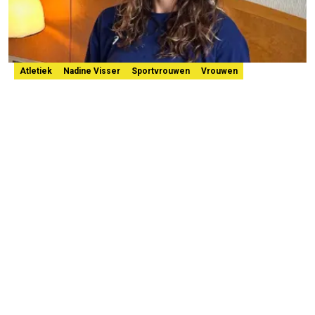
Atletiek
Nadine Visser
Sportvrouwen
Vrouwen