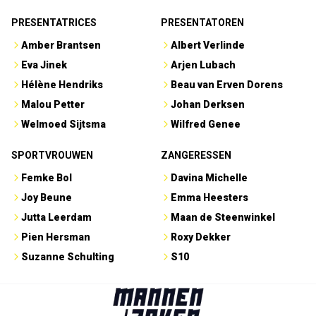
PRESENTATRICES
PRESENTATOREN
Amber Brantsen
Albert Verlinde
Eva Jinek
Arjen Lubach
Hélène Hendriks
Beau van Erven Dorens
Malou Petter
Johan Derksen
Welmoed Sijtsma
Wilfred Genee
SPORTVROUWEN
ZANGERESSEN
Femke Bol
Davina Michelle
Joy Beune
Emma Heesters
Jutta Leerdam
Maan de Steenwinkel
Pien Hersman
Roxy Dekker
Suzanne Schulting
S10