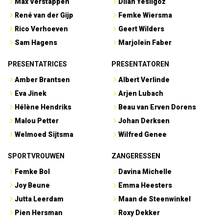
Max Verstappen
Dilan Yesilgöz
René van der Gijp
Femke Wiersma
Rico Verhoeven
Geert Wilders
Sam Hagens
Marjolein Faber
PRESENTATRICES
PRESENTATOREN
Amber Brantsen
Albert Verlinde
Eva Jinek
Arjen Lubach
Hélène Hendriks
Beau van Erven Dorens
Malou Petter
Johan Derksen
Welmoed Sijtsma
Wilfred Genee
SPORTVROUWEN
ZANGERESSEN
Femke Bol
Davina Michelle
Joy Beune
Emma Heesters
Jutta Leerdam
Maan de Steenwinkel
Pien Hersman
Roxy Dekker