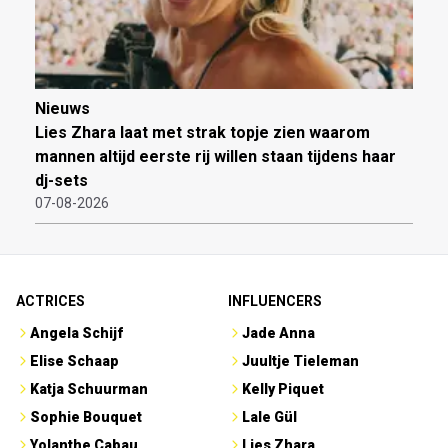
Nieuws
Lies Zhara laat met strak topje zien waarom
mannen altijd eerste rij willen staan tijdens haar
dj-sets
07-08-2026
ACTRICES
INFLUENCERS
Angela Schijf
Jade Anna
Elise Schaap
Juultje Tieleman
Katja Schuurman
Kelly Piquet
Sophie Bouquet
Lale Gül
Yolanthe Cabau
Lies Zhara