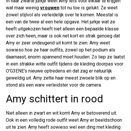
In haar zwarte jurkje weet Amy iets voor elkaar te krijgen
wat maar weinig
vrouwen
tot nu toe is gelukt. Ze weet
zowel stijlvol als verleidelijk over te komen. Meestal is
een van de twee al een hele opgave. Het jurkje wat ze
heeft uitgekozen heeft niet alleen een bepaalde klasse
over zich heen, maar is ook net kort en strak genoeg dat
Amy er zeer ondeugend uit komt te zien. Amy weet
sowieso hoe ze haar outfits, zowel op het podium als
daarnaast, enorm spannend moet houden. Zo liep ze laatst
in een strakke witte outfit tijdens de kleding doorpas voor
O'G3ENE's nieuwe optredens en dat zag er natuurlijk
geweldig uit. Amy zette haar meest zwoele blik op en
stond als een ware verleidster voor de camera.
Amy schittert in rood
Niet alleen in zwart en wit komt Amy er betoverend uit.
Ook in een volledig rode outfit weet Amy er beeldschoon
uit te zien. Amy heeft sowieso wel een ding met kleding