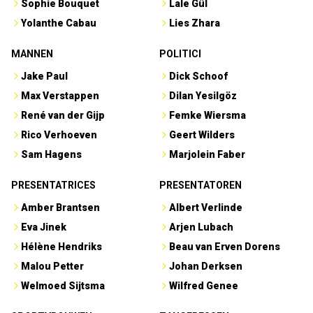
Sophie Bouquet
Lale Gül
Yolanthe Cabau
Lies Zhara
MANNEN
POLITICI
Jake Paul
Dick Schoof
Max Verstappen
Dilan Yesilgöz
René van der Gijp
Femke Wiersma
Rico Verhoeven
Geert Wilders
Sam Hagens
Marjolein Faber
PRESENTATRICES
PRESENTATOREN
Amber Brantsen
Albert Verlinde
Eva Jinek
Arjen Lubach
Hélène Hendriks
Beau van Erven Dorens
Malou Petter
Johan Derksen
Welmoed Sijtsma
Wilfred Genee