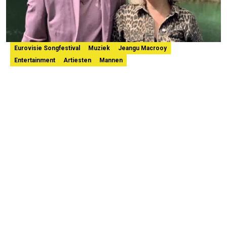
Eurovisie Songfestival
Muziek
Jeangu Macrooy
Entertainment
Artiesten
Mannen