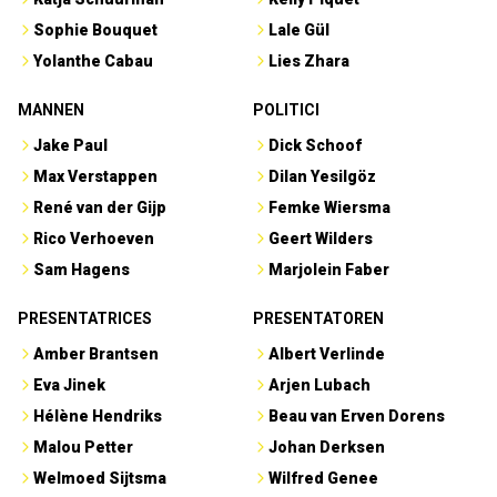
Sophie Bouquet
Lale Gül
Yolanthe Cabau
Lies Zhara
MANNEN
POLITICI
Jake Paul
Dick Schoof
Max Verstappen
Dilan Yesilgöz
René van der Gijp
Femke Wiersma
Rico Verhoeven
Geert Wilders
Sam Hagens
Marjolein Faber
PRESENTATRICES
PRESENTATOREN
Amber Brantsen
Albert Verlinde
Eva Jinek
Arjen Lubach
Hélène Hendriks
Beau van Erven Dorens
Malou Petter
Johan Derksen
Welmoed Sijtsma
Wilfred Genee