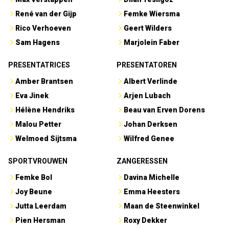
René van der Gijp
Femke Wiersma
Rico Verhoeven
Geert Wilders
Sam Hagens
Marjolein Faber
PRESENTATRICES
PRESENTATOREN
Amber Brantsen
Albert Verlinde
Eva Jinek
Arjen Lubach
Hélène Hendriks
Beau van Erven Dorens
Malou Petter
Johan Derksen
Welmoed Sijtsma
Wilfred Genee
SPORTVROUWEN
ZANGERESSEN
Femke Bol
Davina Michelle
Joy Beune
Emma Heesters
Jutta Leerdam
Maan de Steenwinkel
Pien Hersman
Roxy Dekker