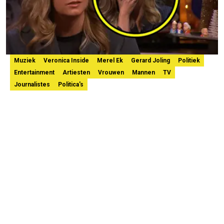
Muziek
Veronica Inside
Merel Ek
Gerard Joling
Politiek
Entertainment
Artiesten
Vrouwen
Mannen
TV
Journalistes
Politica's