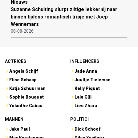
Nieuws
Suzanne Schulting slurpt ziltige lekkernij naar
binnen tijdens romantisch tripje met Joep
Wennemars
08-08-2026
ACTRICES
INFLUENCERS
Angela Schijf
Jade Anna
Elise Schaap
Juultje Tieleman
Katja Schuurman
Kelly Piquet
Sophie Bouquet
Lale Gül
Yolanthe Cabau
Lies Zhara
MANNEN
POLITICI
Jake Paul
Dick Schoof
Max Verstappen
Dilan Yesilgöz