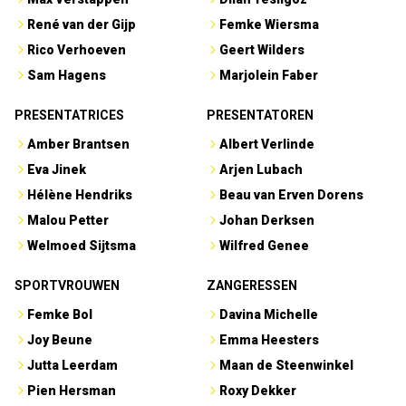
René van der Gijp
Femke Wiersma
Rico Verhoeven
Geert Wilders
Sam Hagens
Marjolein Faber
PRESENTATRICES
PRESENTATOREN
Amber Brantsen
Albert Verlinde
Eva Jinek
Arjen Lubach
Hélène Hendriks
Beau van Erven Dorens
Malou Petter
Johan Derksen
Welmoed Sijtsma
Wilfred Genee
SPORTVROUWEN
ZANGERESSEN
Femke Bol
Davina Michelle
Joy Beune
Emma Heesters
Jutta Leerdam
Maan de Steenwinkel
Pien Hersman
Roxy Dekker