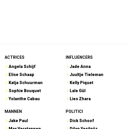
ACTRICES
INFLUENCERS
Angela Schijf
Jade Anna
Elise Schaap
Juultje Tieleman
Katja Schuurman
Kelly Piquet
Sophie Bouquet
Lale Gül
Yolanthe Cabau
Lies Zhara
MANNEN
POLITICI
Jake Paul
Dick Schoof
Max Verstappen
Dilan Yesilgöz