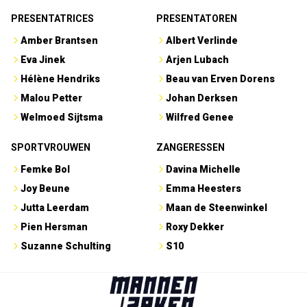
PRESENTATRICES
PRESENTATOREN
Amber Brantsen
Albert Verlinde
Eva Jinek
Arjen Lubach
Hélène Hendriks
Beau van Erven Dorens
Malou Petter
Johan Derksen
Welmoed Sijtsma
Wilfred Genee
SPORTVROUWEN
ZANGERESSEN
Femke Bol
Davina Michelle
Joy Beune
Emma Heesters
Jutta Leerdam
Maan de Steenwinkel
Pien Hersman
Roxy Dekker
Suzanne Schulting
S10