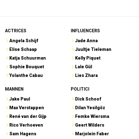
ACTRICES
INFLUENCERS
Angela Schijf
Jade Anna
Elise Schaap
Juultje Tieleman
Katja Schuurman
Kelly Piquet
Sophie Bouquet
Lale Gül
Yolanthe Cabau
Lies Zhara
MANNEN
POLITICI
Jake Paul
Dick Schoof
Max Verstappen
Dilan Yesilgöz
René van der Gijp
Femke Wiersma
Rico Verhoeven
Geert Wilders
Sam Hagens
Marjolein Faber