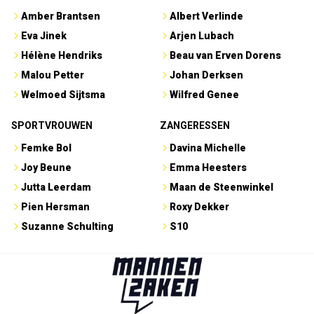
Amber Brantsen
Albert Verlinde
Eva Jinek
Arjen Lubach
Hélène Hendriks
Beau van Erven Dorens
Malou Petter
Johan Derksen
Welmoed Sijtsma
Wilfred Genee
SPORTVROUWEN
ZANGERESSEN
Femke Bol
Davina Michelle
Joy Beune
Emma Heesters
Jutta Leerdam
Maan de Steenwinkel
Pien Hersman
Roxy Dekker
Suzanne Schulting
S10