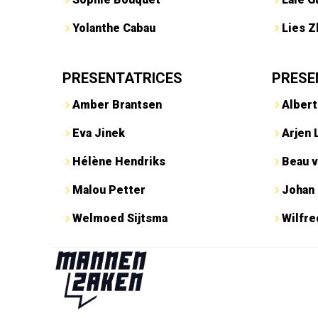
Yolanthe Cabau
Lies Z
PRESENTATRICES
PRESE
Amber Brantsen
Albert
Eva Jinek
Arjen 
Hélène Hendriks
Beau v
Malou Petter
Johan
Welmoed Sijtsma
Wilfr