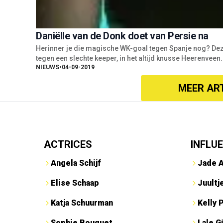
Daniëlle van de Donk doet van Persie na
Herinner je die magische WK-goal tegen Spanje nog? Deze l
tegen een slechte keeper, in het altijd knusse Heerenveen
NIEUWS
•
04-09-2019
MEER AR
ACTRICES
INFLU
Angela Schijf
Jade 
Elise Schaap
Juultj
Katja Schuurman
Kelly 
Sophie Bouquet
Lale G