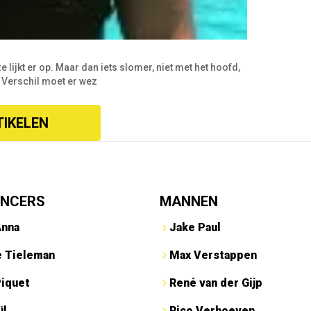
ijkt er op. Maar dan iets slomer, niet met het hoofd,
. Verschil moet er wez
TIKELEN
ENCERS
MANNEN
Anna
Jake Paul
e Tieleman
Max Verstappen
Piquet
René van der Gijp
ül
Rico Verhoeven