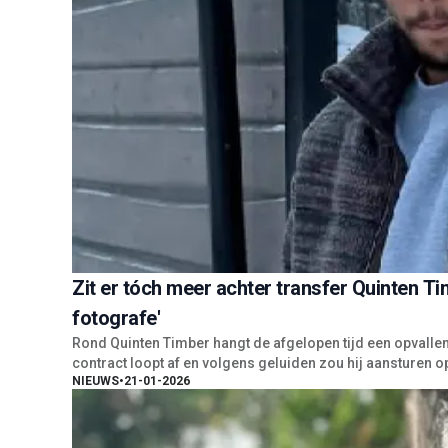
Zit er tóch meer achter transfer Quinten 
fotografe'
Rond Quinten Timber hangt de afgelopen tijd een opvallen
contract loopt af en volgens geluiden zou hij aansturen o
NIEUWS
•
21-01-2026