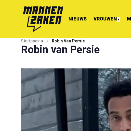
NIEUWS
VROUWEN
M
▼
Startpagina
Robin Van Persie
Robin van Persie