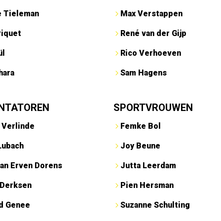
e Tieleman
Max Verstappen
Piquet
René van der Gijp
ül
Rico Verhoeven
hara
Sam Hagens
NTATOREN
SPORTVROUWEN
 Verlinde
Femke Bol
Lubach
Joy Beune
an Erven Dorens
Jutta Leerdam
 Derksen
Pien Hersman
ed Genee
Suzanne Schulting