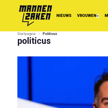
NIEUWS
VROUWEN
M
▼
Startpagina
Politicus
politicus