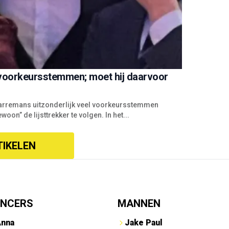
voorkeursstemmen; moet hij daarvoor
 Karremans uitzonderlijk veel voorkeursstemmen
oon” de lijsttrekker te volgen. In het...
TIKELEN
ENCERS
MANNEN
Anna
Jake Paul