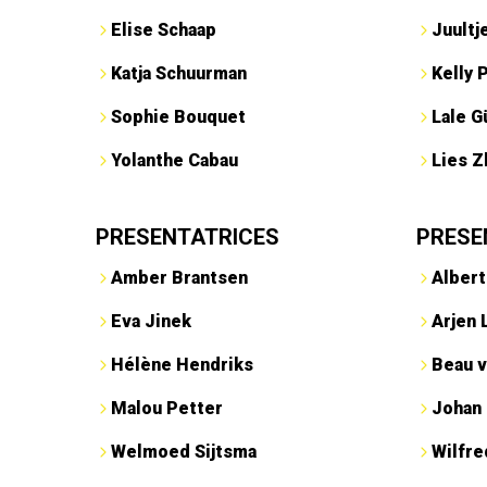
Elise Schaap
Juultj
Katja Schuurman
Kelly 
Sophie Bouquet
Lale G
Yolanthe Cabau
Lies Z
PRESENTATRICES
PRESE
Amber Brantsen
Albert
Eva Jinek
Arjen 
Hélène Hendriks
Beau v
Malou Petter
Johan
Welmoed Sijtsma
Wilfr