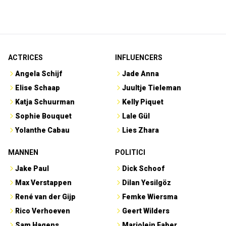
ACTRICES
INFLUENCERS
Angela Schijf
Jade Anna
Elise Schaap
Juultje Tieleman
Katja Schuurman
Kelly Piquet
Sophie Bouquet
Lale Gül
Yolanthe Cabau
Lies Zhara
MANNEN
POLITICI
Jake Paul
Dick Schoof
Max Verstappen
Dilan Yesilgöz
René van der Gijp
Femke Wiersma
Rico Verhoeven
Geert Wilders
Sam Hagens
Marjolein Faber