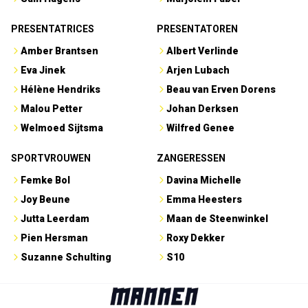
PRESENTATRICES
PRESENTATOREN
Amber Brantsen
Albert Verlinde
Eva Jinek
Arjen Lubach
Hélène Hendriks
Beau van Erven Dorens
Malou Petter
Johan Derksen
Welmoed Sijtsma
Wilfred Genee
SPORTVROUWEN
ZANGERESSEN
Femke Bol
Davina Michelle
Joy Beune
Emma Heesters
Jutta Leerdam
Maan de Steenwinkel
Pien Hersman
Roxy Dekker
Suzanne Schulting
S10