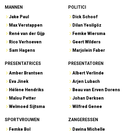
MANNEN
POLITICI
Jake Paul
Dick Schoof
Max Verstappen
Dilan Yesilgöz
René van der Gijp
Femke Wiersma
Rico Verhoeven
Geert Wilders
Sam Hagens
Marjolein Faber
PRESENTATRICES
PRESENTATOREN
Amber Brantsen
Albert Verlinde
Eva Jinek
Arjen Lubach
Hélène Hendriks
Beau van Erven Dorens
Malou Petter
Johan Derksen
Welmoed Sijtsma
Wilfred Genee
SPORTVROUWEN
ZANGERESSEN
Femke Bol
Davina Michelle