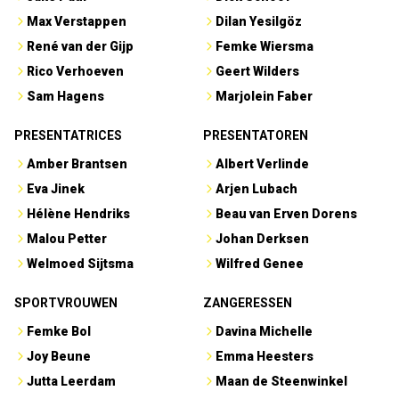
Max Verstappen
Dilan Yesilgöz
René van der Gijp
Femke Wiersma
Rico Verhoeven
Geert Wilders
Sam Hagens
Marjolein Faber
PRESENTATRICES
PRESENTATOREN
Amber Brantsen
Albert Verlinde
Eva Jinek
Arjen Lubach
Hélène Hendriks
Beau van Erven Dorens
Malou Petter
Johan Derksen
Welmoed Sijtsma
Wilfred Genee
SPORTVROUWEN
ZANGERESSEN
Femke Bol
Davina Michelle
Joy Beune
Emma Heesters
Jutta Leerdam
Maan de Steenwinkel