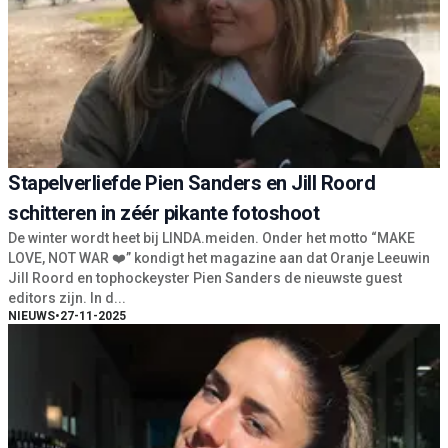
Stapelverliefde Pien Sanders en Jill Roord
schitteren in zéér pikante fotoshoot
De winter wordt heet bij LINDA.meiden. Onder het motto “MAKE
LOVE, NOT WAR ❤️” kondigt het magazine aan dat Oranje Leeuwin
Jill Roord en tophockeyster Pien Sanders de nieuwste guest
editors zijn. In d...
NIEUWS
•
27-11-2025