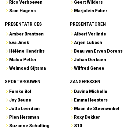
Rico Verhoeven
Geert Wilders
Sam Hagens
Marjolein Faber
PRESENTATRICES
PRESENTATOREN
Amber Brantsen
Albert Verlinde
Eva Jinek
Arjen Lubach
Hélène Hendriks
Beau van Erven Dorens
Malou Petter
Johan Derksen
Welmoed Sijtsma
Wilfred Genee
SPORTVROUWEN
ZANGERESSEN
Femke Bol
Davina Michelle
Joy Beune
Emma Heesters
Jutta Leerdam
Maan de Steenwinkel
Pien Hersman
Roxy Dekker
Suzanne Schulting
S10