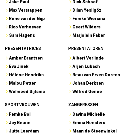
Jake Paul
Dick Schoof
Max Verstappen
Dilan Yesilgöz
René van der Gijp
Femke Wiersma
Rico Verhoeven
Geert Wilders
Sam Hagens
Marjolein Faber
PRESENTATRICES
PRESENTATOREN
Amber Brantsen
Albert Verlinde
Eva Jinek
Arjen Lubach
Hélène Hendriks
Beau van Erven Dorens
Malou Petter
Johan Derksen
Welmoed Sijtsma
Wilfred Genee
SPORTVROUWEN
ZANGERESSEN
Femke Bol
Davina Michelle
Joy Beune
Emma Heesters
Jutta Leerdam
Maan de Steenwinkel