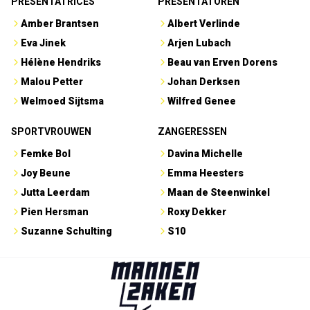
PRESENTATRICES
PRESENTATOREN
Amber Brantsen
Albert Verlinde
Eva Jinek
Arjen Lubach
Hélène Hendriks
Beau van Erven Dorens
Malou Petter
Johan Derksen
Welmoed Sijtsma
Wilfred Genee
SPORTVROUWEN
ZANGERESSEN
Femke Bol
Davina Michelle
Joy Beune
Emma Heesters
Jutta Leerdam
Maan de Steenwinkel
Pien Hersman
Roxy Dekker
Suzanne Schulting
S10