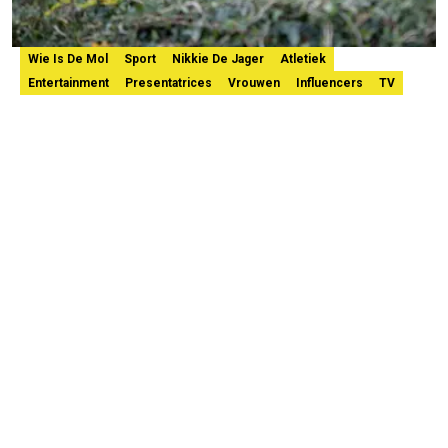
Wie Is De Mol
Sport
Nikkie De Jager
Atletiek
Entertainment
Presentatrices
Vrouwen
Influencers
TV