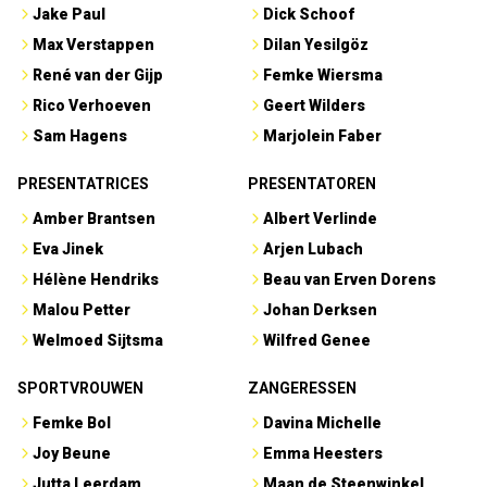
Jake Paul
Dick Schoof
Max Verstappen
Dilan Yesilgöz
René van der Gijp
Femke Wiersma
Rico Verhoeven
Geert Wilders
Sam Hagens
Marjolein Faber
PRESENTATRICES
PRESENTATOREN
Amber Brantsen
Albert Verlinde
Eva Jinek
Arjen Lubach
Hélène Hendriks
Beau van Erven Dorens
Malou Petter
Johan Derksen
Welmoed Sijtsma
Wilfred Genee
SPORTVROUWEN
ZANGERESSEN
Femke Bol
Davina Michelle
Joy Beune
Emma Heesters
Jutta Leerdam
Maan de Steenwinkel