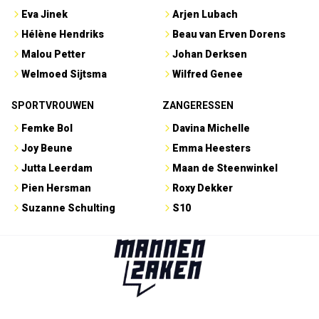
Eva Jinek
Arjen Lubach
Hélène Hendriks
Beau van Erven Dorens
Malou Petter
Johan Derksen
Welmoed Sijtsma
Wilfred Genee
SPORTVROUWEN
ZANGERESSEN
Femke Bol
Davina Michelle
Joy Beune
Emma Heesters
Jutta Leerdam
Maan de Steenwinkel
Pien Hersman
Roxy Dekker
Suzanne Schulting
S10