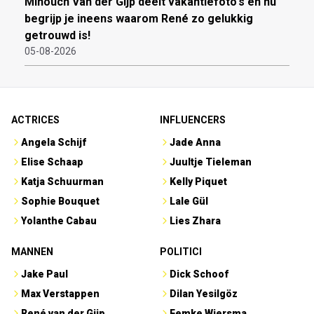
Minouch Van der Gijp deelt vakantiefoto's en nu
begrijp je ineens waarom René zo gelukkig
getrouwd is!
05-08-2026
ACTRICES
INFLUENCERS
Angela Schijf
Jade Anna
Elise Schaap
Juultje Tieleman
Katja Schuurman
Kelly Piquet
Sophie Bouquet
Lale Gül
Yolanthe Cabau
Lies Zhara
MANNEN
POLITICI
Jake Paul
Dick Schoof
Max Verstappen
Dilan Yesilgöz
René van der Gijp
Femke Wiersma