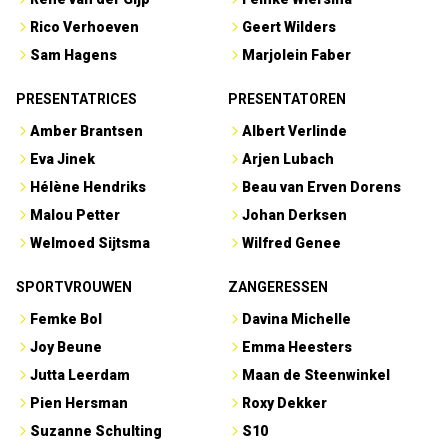
Rico Verhoeven
Geert Wilders
Sam Hagens
Marjolein Faber
PRESENTATRICES
PRESENTATOREN
Amber Brantsen
Albert Verlinde
Eva Jinek
Arjen Lubach
Hélène Hendriks
Beau van Erven Dorens
Malou Petter
Johan Derksen
Welmoed Sijtsma
Wilfred Genee
SPORTVROUWEN
ZANGERESSEN
Femke Bol
Davina Michelle
Joy Beune
Emma Heesters
Jutta Leerdam
Maan de Steenwinkel
Pien Hersman
Roxy Dekker
Suzanne Schulting
S10